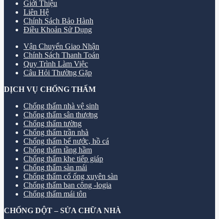
Giới Thiệu
Liên Hệ
Chính Sách Bảo Hành
Điều Khoản Sử Dụng
Vận Chuyển Giao Nhận
Chính Sách Thanh Toán
Quy Trình Làm Việc
Câu Hỏi Thường Gặp
DỊCH VỤ CHỐNG THẤM
Chống thấm nhà vệ sinh
Chống thấm sân thượng
Chống thấm tường
Chống thấm trần nhà
Chống thấm bể nước, hồ cá
Chống thấm tầng hầm
Chống thấm khe tiếp giáp
Chống thấm sàn mái
Chống thấm cổ ống xuyên sàn
Chống thấm ban công -logia
Chống thấm mái tôn
CHỐNG DỘT – SỬA CHỮA NHÀ