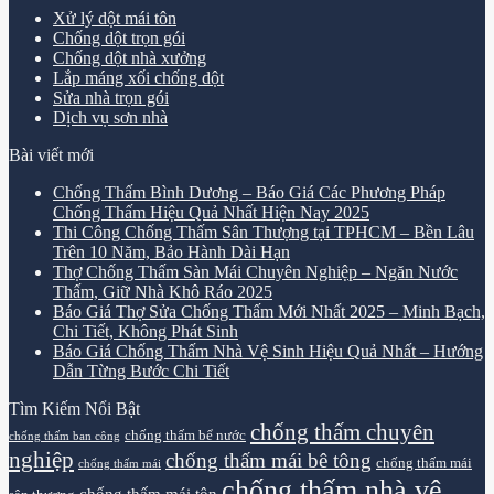
Xử lý dột mái tôn
Chống dột trọn gói
Chống dột nhà xưởng
Lắp máng xối chống dột
Sửa nhà trọn gói
Dịch vụ sơn nhà
Bài viết mới
Chống Thấm Bình Dương – Báo Giá Các Phương Pháp
Chống Thấm Hiệu Quả Nhất Hiện Nay 2025
Thi Công Chống Thấm Sân Thượng tại TPHCM – Bền Lâu
Trên 10 Năm, Bảo Hành Dài Hạn
Thợ Chống Thấm Sàn Mái Chuyên Nghiệp – Ngăn Nước
Thấm, Giữ Nhà Khô Ráo 2025
Báo Giá Thợ Sửa Chống Thấm Mới Nhất 2025 – Minh Bạch,
Chi Tiết, Không Phát Sinh
Báo Giá Chống Thấm Nhà Vệ Sinh Hiệu Quả Nhất – Hướng
Dẫn Từng Bước Chi Tiết
Tìm Kiếm Nổi Bật
chống thấm chuyên
chống thấm bể nước
chống thấm ban công
nghiệp
chống thấm mái bê tông
chống thấm mái
chống thấm mái
chống thấm nhà vệ
chống thấm mái tôn