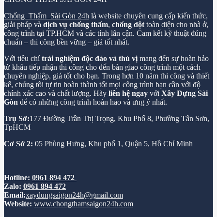
Chống Thấm Sài Gòn 24h
là website chuyên cung cấp kiến thức,
giải pháp và
dịch vụ chống thấm
,
chống dột
toàn diện cho nhà ở,
công trình tại TP.HCM và các tỉnh lân cận. Cam kết kỹ thuật đúng
chuẩn – thi công bền vững – giá tốt nhất.
Với tiêu chí
trải nghiệm độc đáo và thú vị
mang đến sự hoàn hảo
từ khâu tiếp nhận thi công cho đến bàn giao công trình một cách
chuyên nghiệp, giá tốt cho bạn. Trong hơn 10 năm thi công và thiết
kế, chúng tôi tự tin hoàn thành tốt mọi công trình bạn cần với độ
chính xác cao và chất lượng. Hãy
liên hệ ngay
với
Xây Dựng Sài
Gòn
để có những công trình hoàn hảo và ưng ý nhất.
Trụ Sở:
177 Đường Trần Thị Trọng, Khu Phố 8, Phường Tân Sơn,
TpHCM
Cơ Sở 2:
05 Phùng Hưng, Khu phố 1, Quận 5, Hồ Chí Minh
Hotline:
0961 894 472
Zalo:
0961 894 472
Email:
xaydungsaigon24h@gmail.com
Website:
www.chongthamsaigon24h.com