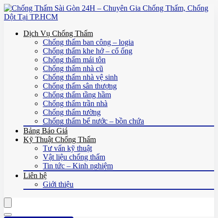
Dịch Vụ Chống Thấm
Chống thấm ban công – logia
Chống thấm khe hở – cổ ống
Chống thấm mái tôn
Chống thấm nhà cũ
Chống thấm nhà vệ sinh
Chống thấm sân thượng
Chống thấm tầng hầm
Chống thấm trần nhà
Chống thấm tường
Chống thấm bể nước – bồn chứa
Bảng Báo Giá
Kỹ Thuật Chống Thấm
Tư vấn kỹ thuật
Vật liệu chống thấm
Tin tức – Kinh nghiệm
Liên hệ
Giới thiệu