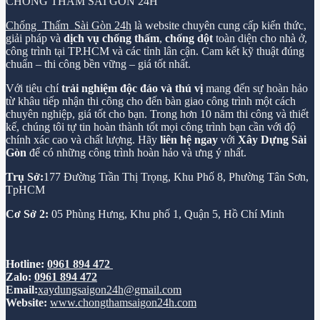
CHỐNG THẤM SÀI GÒN 24H
Chống Thấm Sài Gòn 24h
là website chuyên cung cấp kiến thức,
giải pháp và
dịch vụ chống thấm
,
chống dột
toàn diện cho nhà ở,
công trình tại TP.HCM và các tỉnh lân cận. Cam kết kỹ thuật đúng
chuẩn – thi công bền vững – giá tốt nhất.
Với tiêu chí
trải nghiệm độc đáo và thú vị
mang đến sự hoàn hảo
từ khâu tiếp nhận thi công cho đến bàn giao công trình một cách
chuyên nghiệp, giá tốt cho bạn. Trong hơn 10 năm thi công và thiết
kế, chúng tôi tự tin hoàn thành tốt mọi công trình bạn cần với độ
chính xác cao và chất lượng. Hãy
liên hệ ngay
với
Xây Dựng Sài
Gòn
để có những công trình hoàn hảo và ưng ý nhất.
Trụ Sở:
177 Đường Trần Thị Trọng, Khu Phố 8, Phường Tân Sơn,
TpHCM
Cơ Sở 2:
05 Phùng Hưng, Khu phố 1, Quận 5, Hồ Chí Minh
Hotline:
0961 894 472
Zalo:
0961 894 472
Email:
xaydungsaigon24h@gmail.com
Website:
www.chongthamsaigon24h.com