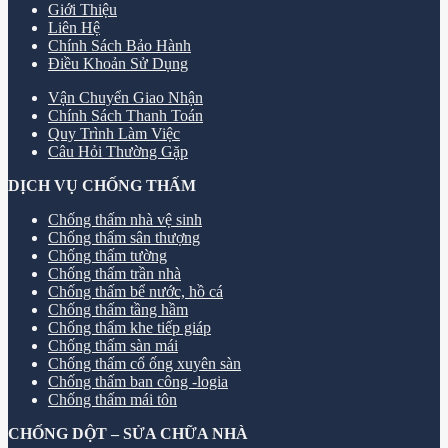
Giới Thiệu
Liên Hệ
Chính Sách Bảo Hành
Điều Khoản Sử Dụng
Vận Chuyển Giao Nhận
Chính Sách Thanh Toán
Quy Trình Làm Việc
Câu Hỏi Thường Gặp
DỊCH VỤ CHỐNG THẤM
Chống thấm nhà vệ sinh
Chống thấm sân thượng
Chống thấm tường
Chống thấm trần nhà
Chống thấm bể nước, hồ cá
Chống thấm tầng hầm
Chống thấm khe tiếp giáp
Chống thấm sàn mái
Chống thấm cổ ống xuyên sàn
Chống thấm ban công -logia
Chống thấm mái tôn
CHỐNG DỘT – SỬA CHỮA NHÀ