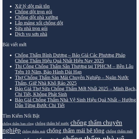
Xử lý dột mái tôn
Chống dột trọn gói
Chống dột nhà xưởng
Lắp máng xối chống dột
Sửa nhà trọn gói
Dịch vụ sơn nhà
Bài viết mới
Chống Thấm Bình Dương – Báo Giá Các Phương Pháp
Chống Thấm Hiệu Quả Nhất Hiện Nay 2025
Thi Công Chống Thấm Sân Thượng tại TPHCM – Bền Lâu
Trên 10 Năm, Bảo Hành Dài Hạn
Thợ Chống Thấm Sàn Mái Chuyên Nghiệp – Ngăn Nước
Thấm, Giữ Nhà Khô Ráo 2025
Báo Giá Thợ Sửa Chống Thấm Mới Nhất 2025 – Minh Bạch,
Chi Tiết, Không Phát Sinh
Báo Giá Chống Thấm Nhà Vệ Sinh Hiệu Quả Nhất – Hướng
Dẫn Từng Bước Chi Tiết
Tìm Kiếm Nổi Bật
chống thấm chuyên
chống thấm bể nước
chống thấm ban công
nghiệp
chống thấm mái bê tông
chống thấm mái
chống thấm mái
chống thấm nhà vệ