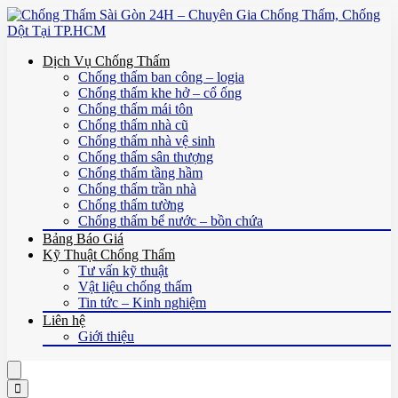
Dịch Vụ Chống Thấm
Chống thấm ban công – logia
Chống thấm khe hở – cổ ống
Chống thấm mái tôn
Chống thấm nhà cũ
Chống thấm nhà vệ sinh
Chống thấm sân thượng
Chống thấm tầng hầm
Chống thấm trần nhà
Chống thấm tường
Chống thấm bể nước – bồn chứa
Bảng Báo Giá
Kỹ Thuật Chống Thấm
Tư vấn kỹ thuật
Vật liệu chống thấm
Tin tức – Kinh nghiệm
Liên hệ
Giới thiệu