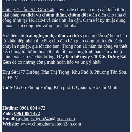
Chống Thấm Sài Gòn 24h
là website chuyên cung cấp kiến thức,
giải pháp và
dịch vụ chống thấm
,
chống dột
toàn diện cho nhà ở,
công trình tại TP.HCM và các tỉnh lân cận. Cam kết kỹ thuật đúng
chuẩn – thi công bền vững – giá tốt nhất.
Với tiêu chí
trải nghiệm độc đáo và thú vị
mang đến sự hoàn hảo
từ khâu tiếp nhận thi công cho đến bàn giao công trình một cách
chuyên nghiệp, giá tốt cho bạn. Trong hơn 10 năm thi công và thiết
kế, chúng tôi tự tin hoàn thành tốt mọi công trình bạn cần với độ
chính xác cao và chất lượng. Hãy
liên hệ ngay
với
Xây Dựng Sài
Gòn
để có những công trình hoàn hảo và ưng ý nhất.
Trụ Sở:
177 Đường Trần Thị Trọng, Khu Phố 8, Phường Tân Sơn,
TpHCM
Cơ Sở 2:
05 Phùng Hưng, Khu phố 1, Quận 5, Hồ Chí Minh
Hotline:
0961 894 472
Zalo:
0961 894 472
Email:
xaydungsaigon24h@gmail.com
Website:
www.chongthamsaigon24h.com