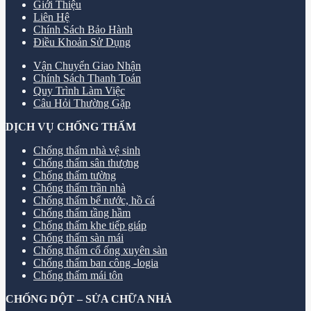
Giới Thiệu
Liên Hệ
Chính Sách Bảo Hành
Điều Khoản Sử Dụng
Vận Chuyển Giao Nhận
Chính Sách Thanh Toán
Quy Trình Làm Việc
Câu Hỏi Thường Gặp
DỊCH VỤ CHỐNG THẤM
Chống thấm nhà vệ sinh
Chống thấm sân thượng
Chống thấm tường
Chống thấm trần nhà
Chống thấm bể nước, hồ cá
Chống thấm tầng hầm
Chống thấm khe tiếp giáp
Chống thấm sàn mái
Chống thấm cổ ống xuyên sàn
Chống thấm ban công -logia
Chống thấm mái tôn
CHỐNG DỘT – SỬA CHỮA NHÀ