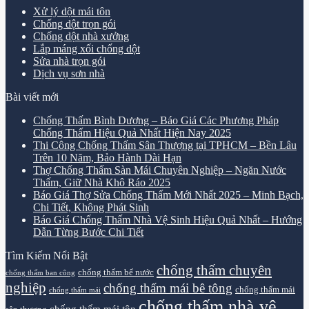
Xử lý dột mái tôn
Chống dột trọn gói
Chống dột nhà xưởng
Lắp máng xối chống dột
Sửa nhà trọn gói
Dịch vụ sơn nhà
Bài viết mới
Chống Thấm Bình Dương – Báo Giá Các Phương Pháp
Chống Thấm Hiệu Quả Nhất Hiện Nay 2025
Thi Công Chống Thấm Sân Thượng tại TPHCM – Bền Lâu
Trên 10 Năm, Bảo Hành Dài Hạn
Thợ Chống Thấm Sàn Mái Chuyên Nghiệp – Ngăn Nước
Thấm, Giữ Nhà Khô Ráo 2025
Báo Giá Thợ Sửa Chống Thấm Mới Nhất 2025 – Minh Bạch,
Chi Tiết, Không Phát Sinh
Báo Giá Chống Thấm Nhà Vệ Sinh Hiệu Quả Nhất – Hướng
Dẫn Từng Bước Chi Tiết
Tìm Kiếm Nổi Bật
chống thấm chuyên
chống thấm bể nước
chống thấm ban công
nghiệp
chống thấm mái bê tông
chống thấm mái
chống thấm mái
chống thấm nhà vệ
chống thấm mái tôn