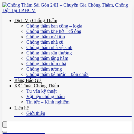
Dịch Vụ Chống Thấm
Chống thấm ban công – logia
Chống thấm khe hở – cổ ống
Chống thấm mái tôn
Chống thấm nhà cũ
Chống thấm nhà vệ sinh
Chống thấm sân thượng
Chống thấm tầng hầm
Chống thấm trần nhà
Chống thấm tường
Chống thấm bể nước – bồn chứa
Bảng Báo Giá
Kỹ Thuật Chống Thấm
Tư vấn kỹ thuật
Vật liệu chống thấm
Tin tức – Kinh nghiệm
Liên hệ
Giới thiệu