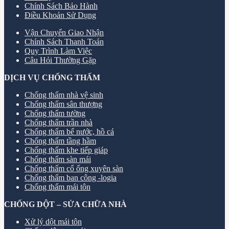
Chính Sách Bảo Hành
Điều Khoản Sử Dụng
Vận Chuyển Giao Nhận
Chính Sách Thanh Toán
Quy Trình Làm Việc
Câu Hỏi Thường Gặp
DỊCH VỤ CHỐNG THẤM
Chống thấm nhà vệ sinh
Chống thấm sân thượng
Chống thấm tường
Chống thấm trần nhà
Chống thấm bể nước, hồ cá
Chống thấm tầng hầm
Chống thấm khe tiếp giáp
Chống thấm sàn mái
Chống thấm cổ ống xuyên sàn
Chống thấm ban công -logia
Chống thấm mái tôn
CHỐNG DỘT – SỬA CHỮA NHÀ
Xử lý dột mái tôn