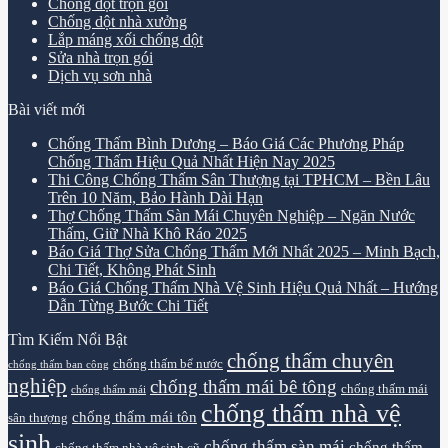
Chống dột trọn gói
Chống dột nhà xưởng
Lắp máng xối chống dột
Sửa nhà trọn gói
Dịch vụ sơn nhà
Bài viết mới
Chống Thấm Bình Dương – Báo Giá Các Phương Pháp
Chống Thấm Hiệu Quả Nhất Hiện Nay 2025
Thi Công Chống Thấm Sân Thượng tại TPHCM – Bền Lâu
Trên 10 Năm, Bảo Hành Dài Hạn
Thợ Chống Thấm Sàn Mái Chuyên Nghiệp – Ngăn Nước
Thấm, Giữ Nhà Khô Ráo 2025
Báo Giá Thợ Sửa Chống Thấm Mới Nhất 2025 – Minh Bạch,
Chi Tiết, Không Phát Sinh
Báo Giá Chống Thấm Nhà Vệ Sinh Hiệu Quả Nhất – Hướng
Dẫn Từng Bước Chi Tiết
Tìm Kiếm Nổi Bật
chống thấm chuyên
chống thấm bể nước
chống thấm ban công
nghiệp
chống thấm mái bê tông
chống thấm mái
chống thấm mái
chống thấm nhà vệ
chống thấm mái tôn
sân thượng
sinh
chống thấm sàn mái
chống thấm
chống thấm nhà vệ sinh cũ