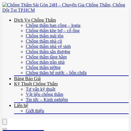
Dịch Vụ Chống Thấm
Chống thấm ban công – logia
Chống thấm khe hở – cổ ống
Chống thấm mái tôn
Chống thấm nhà cũ
Chống thấm nhà vệ sinh
Chống thấm sân thượng
Chống thấm tầng hầm
Chống thấm trần nhà
Chống thấm tường
Chống thấm bể nước – bồn chứa
Bảng Báo Giá
Kỹ Thuật Chống Thấm
Tư vấn kỹ thuật
Vật liệu chống thấm
Tin tức – Kinh nghiệm
Liên hệ
Giới thiệu