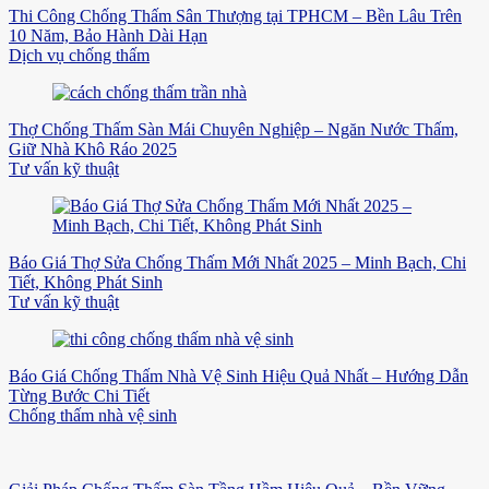
Thi Công Chống Thấm Sân Thượng tại TPHCM – Bền Lâu Trên
10 Năm, Bảo Hành Dài Hạn
Dịch vụ chống thấm
Thợ Chống Thấm Sàn Mái Chuyên Nghiệp – Ngăn Nước Thấm,
Giữ Nhà Khô Ráo 2025
Tư vấn kỹ thuật
Báo Giá Thợ Sửa Chống Thấm Mới Nhất 2025 – Minh Bạch, Chi
Tiết, Không Phát Sinh
Tư vấn kỹ thuật
Báo Giá Chống Thấm Nhà Vệ Sinh Hiệu Quả Nhất – Hướng Dẫn
Từng Bước Chi Tiết
Chống thấm nhà vệ sinh