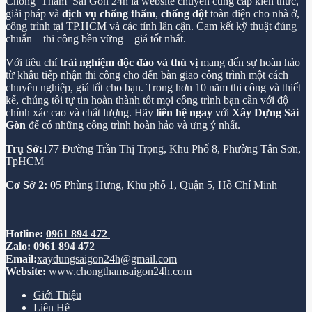
Chống Thấm Sài Gòn 24h
là website chuyên cung cấp kiến thức,
giải pháp và
dịch vụ chống thấm
,
chống dột
toàn diện cho nhà ở,
công trình tại TP.HCM và các tỉnh lân cận. Cam kết kỹ thuật đúng
chuẩn – thi công bền vững – giá tốt nhất.
Với tiêu chí
trải nghiệm độc đáo và thú vị
mang đến sự hoàn hảo
từ khâu tiếp nhận thi công cho đến bàn giao công trình một cách
chuyên nghiệp, giá tốt cho bạn. Trong hơn 10 năm thi công và thiết
kế, chúng tôi tự tin hoàn thành tốt mọi công trình bạn cần với độ
chính xác cao và chất lượng. Hãy
liên hệ ngay
với
Xây Dựng Sài
Gòn
để có những công trình hoàn hảo và ưng ý nhất.
Trụ Sở:
177 Đường Trần Thị Trọng, Khu Phố 8, Phường Tân Sơn,
TpHCM
Cơ Sở 2:
05 Phùng Hưng, Khu phố 1, Quận 5, Hồ Chí Minh
Hotline:
0961 894 472
Zalo:
0961 894 472
Email:
xaydungsaigon24h@gmail.com
Website:
www.chongthamsaigon24h.com
Giới Thiệu
Liên Hệ