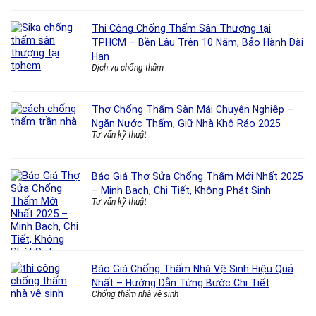
Thi Công Chống Thấm Sân Thượng tại
TPHCM – Bền Lâu Trên 10 Năm, Bảo Hành Dài
Hạn
Dịch vụ chống thấm
Thợ Chống Thấm Sàn Mái Chuyên Nghiệp –
Ngăn Nước Thấm, Giữ Nhà Khô Ráo 2025
Tư vấn kỹ thuật
Báo Giá Thợ Sửa Chống Thấm Mới Nhất 2025
– Minh Bạch, Chi Tiết, Không Phát Sinh
Tư vấn kỹ thuật
Báo Giá Chống Thấm Nhà Vệ Sinh Hiệu Quả
Nhất – Hướng Dẫn Từng Bước Chi Tiết
Chống thấm nhà vệ sinh