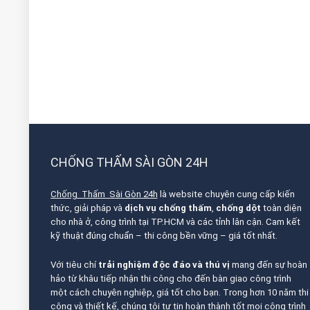
CHỐNG THẤM SÀI GÒN 24H
Chống Thấm Sài Gòn 24h
là website chuyên cung cấp kiến
thức, giải pháp và
dịch vụ chống thấm
,
chống dột
toàn diện
cho nhà ở, công trình tại TP.HCM và các tỉnh lân cận. Cam kết
kỹ thuật đúng chuẩn – thi công bền vững – giá tốt nhất.
Với tiêu chí
trải nghiệm độc đáo và thú vị
mang đến sự hoàn
hảo từ khâu tiếp nhận thi công cho đến bàn giao công trình
một cách chuyên nghiệp, giá tốt cho bạn. Trong hơn 10 năm thi
công và thiết kế, chúng tôi tự tin hoàn thành tốt mọi công trình