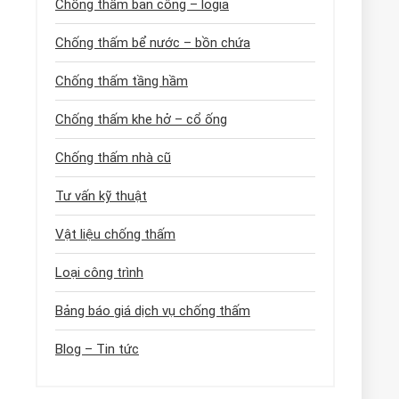
Chống thấm ban công – logia
Chống thấm bể nước – bồn chứa
Chống thấm tầng hầm
Chống thấm khe hở – cổ ống
Chống thấm nhà cũ
Tư vấn kỹ thuật
Vật liệu chống thấm
Loại công trình
Bảng báo giá dịch vụ chống thấm
Blog – Tin tức