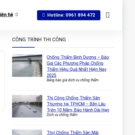
iên hệ
Hotline: 0961 894 472
CÔNG TRÌNH THI CÔNG
Chống Thấm Bình Dương – Báo
Giá Các Phương Pháp Chống
Thấm Hiệu Quả Nhất Hiện Nay
2025
Bảng báo giá dịch vụ chống thấm
Thi Công Chống Thấm Sân
Thượng tại TPHCM – Bền Lâu
Trên 10 Năm, Bảo Hành Dài Hạn
Dịch vụ chống thấm
Thợ Chống Thấm Sàn Mái