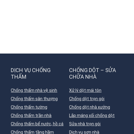
DỊCH VỤ CHỐNG
CHỐNG DỘT – SỬA
THẤM
CHỮA NHÀ
Chống thấm nhà vệ sinh
Xử lý dột mái tôn
Chống thấm sân thượng
Chống dột trọn gói
Chống thấm tường
Chống dột nhà xưởng
Chống thấm trần nhà
Lắp máng xối chống dột
Chống thấm bể nước, hồ cá
Sửa nhà trọn gói
Chống thấm tầng hầm
Dịch vụ sơn nhà