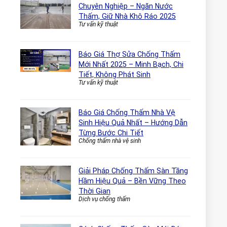
Chuyên Nghiệp – Ngăn Nước
Thấm, Giữ Nhà Khô Ráo 2025
Tư vấn kỹ thuật
Báo Giá Thợ Sửa Chống Thấm
Mới Nhất 2025 – Minh Bạch, Chi
Tiết, Không Phát Sinh
Tư vấn kỹ thuật
Báo Giá Chống Thấm Nhà Vệ
Sinh Hiệu Quả Nhất – Hướng Dẫn
Từng Bước Chi Tiết
Chống thấm nhà vệ sinh
Giải Pháp Chống Thấm Sàn Tầng
Hầm Hiệu Quả – Bền Vững Theo
Thời Gian
Dịch vụ chống thấm