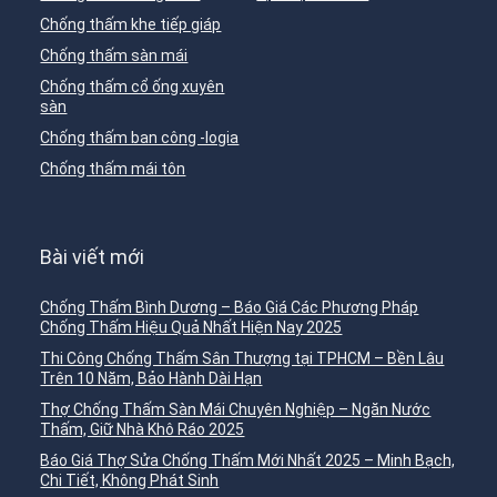
Chống thấm khe tiếp giáp
Chống thấm sàn mái
Chống thấm cổ ống xuyên
sàn
Chống thấm ban công -logia
Chống thấm mái tôn
Bài viết mới
Chống Thấm Bình Dương – Báo Giá Các Phương Pháp
Chống Thấm Hiệu Quả Nhất Hiện Nay 2025
Thi Công Chống Thấm Sân Thượng tại TPHCM – Bền Lâu
Trên 10 Năm, Bảo Hành Dài Hạn
Thợ Chống Thấm Sàn Mái Chuyên Nghiệp – Ngăn Nước
Thấm, Giữ Nhà Khô Ráo 2025
Báo Giá Thợ Sửa Chống Thấm Mới Nhất 2025 – Minh Bạch,
Chi Tiết, Không Phát Sinh