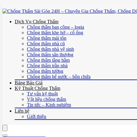
Dịch Vụ Chống Thấm
Chống thấm ban công – logia
Chống thấm khe hở – cổ ống
Chống thấm mái tôn
Chống thấm nhà cũ
Chống thấm nhà vệ sinh
Chống thấm sân thượng
Chống thấm tầng hầm
Chống thấm trần nhà
Chống thấm tường
Chống thấm bể nước – bồn chứa
Bảng Báo Giá
Kỹ Thuật Chống Thấm
Tư vấn kỹ thuật
Vật liệu chống thấm
Tin tức – Kinh nghiệm
Liên hệ
Giới thiệu