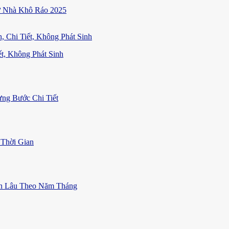
ữ Nhà Khô Ráo 2025
t, Không Phát Sinh
ng Bước Chi Tiết
Thời Gian
ền Lâu Theo Năm Tháng