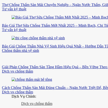
Thợ Chống Thấm Sàn Mái Chuyên Nghiệp – Ngăn Nước Thấm, Gi
Tư vấn kỹ thuật
Báo Giá Thợ Sửa Chống Thấm Mới Nhất 2025 – Minh Bạch, Chi Tiế
Tư vấn kỹ thuật
Báo Giá Chống Thấm Nhà Vệ Sinh Hiệu Quả Nhất – Hướng Dẫn Từ
Chống thấm nhà vệ sinh
Giải Pháp Chống Thấm Sàn Tầng Hầm Hiệu Quả – Bền Vững Theo 
Dịch vụ chống thấm
Cách Chống Thấm Sàn Mái Đúng Chuẩn – Ngăn Nước Triệt Để, B
Dịch vụ chống thấm
Dịch Vụ Chính:
Dịch vụ chống thấm