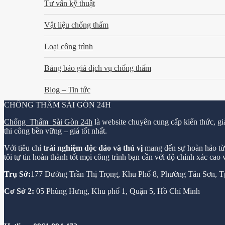
Tư vấn kỹ thuật
Vật liệu chống thấm
Loại công trình
Bảng báo giá dịch vụ chống thấm
Blog – Tin tức
CHỐNG THẤM SÀI GÒN 24H
Chống Thấm Sài Gòn 24h
là website chuyên cung cấp kiến thức, gi
thi công bền vững – giá tốt nhất.
Với tiêu chí
trải nghiệm độc đáo và thú vị
mang đến sự hoàn hảo từ k
tôi tự tin hoàn thành tốt mọi công trình bạn cần với độ chính xác cao
Trụ Sở:
177 Đường Trần Thị Trọng, Khu Phố 8, Phường Tân Sơn,
Cơ Sở 2:
05 Phùng Hưng, Khu phố 1, Quận 5, Hồ Chí Minh