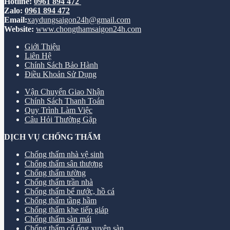
Hotline:
0961 894 472
Zalo:
0961 894 472
Email:
xaydungsaigon24h@gmail.com
Website:
www.chongthamsaigon24h.com
Giới Thiệu
Liên Hệ
Chính Sách Bảo Hành
Điều Khoản Sử Dụng
Vận Chuyển Giao Nhận
Chính Sách Thanh Toán
Quy Trình Làm Việc
Câu Hỏi Thường Gặp
DỊCH VỤ CHỐNG THẤM
Chống thấm nhà vệ sinh
Chống thấm sân thượng
Chống thấm tường
Chống thấm trần nhà
Chống thấm bể nước, hồ cá
Chống thấm tầng hầm
Chống thấm khe tiếp giáp
Chống thấm sàn mái
Chống thấm cổ ống xuyên sàn