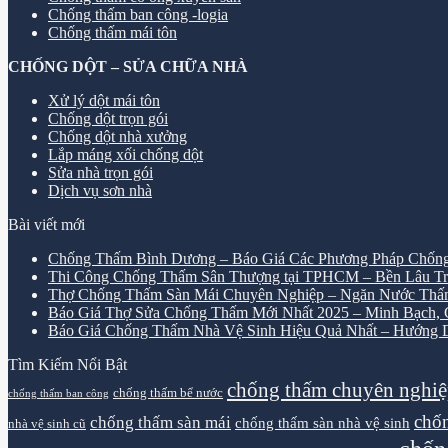
Chống thấm ban công -logia
Chống thấm mái tôn
CHỐNG DỘT – SỬA CHỮA NHÀ
Xử lý dột mái tôn
Chống dột trọn gói
Chống dột nhà xưởng
Lắp máng xối chống dột
Sửa nhà trọn gói
Dịch vụ sơn nhà
Bài viết mới
Chống Thấm Bình Dương – Báo Giá Các Phương Pháp Chống
Thi Công Chống Thấm Sân Thượng tại TPHCM – Bền Lâu Tr
Thợ Chống Thấm Sàn Mái Chuyên Nghiệp – Ngăn Nước Thấ
Báo Giá Thợ Sửa Chống Thấm Mới Nhất 2025 – Minh Bạch, Ch
Báo Giá Chống Thấm Nhà Vệ Sinh Hiệu Quả Nhất – Hướng D
Tìm Kiếm Nổi Bật
chống thấm chuyên nghi
chống thấm bể nước
chống thấm ban công
chốn
chống thấm sàn mái
chống thấm sàn nhà vệ sinh
nhà vệ sinh cũ