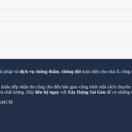
ải pháp và
dịch vụ chống thấm
,
chống dột
toàn diện cho nhà ở, công 
hâu tiếp nhận thi công cho đến bàn giao công trình một cách chuyên n
 và chất lượng. Hãy
liên hệ ngay
với
Xây Dựng Sài Gòn
để có những c
 TpHCM