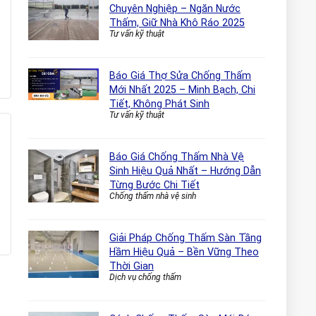
Chuyên Nghiệp – Ngăn Nước
Thấm, Giữ Nhà Khô Ráo 2025
Tư vấn kỹ thuật
Báo Giá Thợ Sửa Chống Thấm
Mới Nhất 2025 – Minh Bạch, Chi
Tiết, Không Phát Sinh
Tư vấn kỹ thuật
Báo Giá Chống Thấm Nhà Vệ
Sinh Hiệu Quả Nhất – Hướng Dẫn
Từng Bước Chi Tiết
Chống thấm nhà vệ sinh
Giải Pháp Chống Thấm Sàn Tầng
Hầm Hiệu Quả – Bền Vững Theo
Thời Gian
Dịch vụ chống thấm