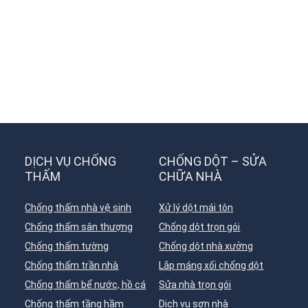
DỊCH VỤ CHỐNG
CHỐNG DỘT – SỬA
THẤM
CHỮA NHÀ
Chống thấm nhà vệ sinh
Xử lý dột mái tôn
Chống thấm sân thượng
Chống dột trọn gói
Chống thấm tường
Chống dột nhà xưởng
Chống thấm trần nhà
Lắp máng xối chống dột
Chống thấm bể nước, hồ cá
Sửa nhà trọn gói
Chống thấm tầng hầm
Dịch vụ sơn nhà