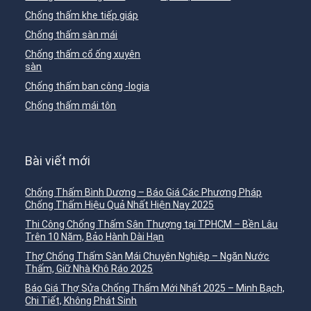
Chống thấm khe tiếp giáp
Chống thấm sàn mái
Chống thấm cổ ống xuyên
sàn
Chống thấm ban công -logia
Chống thấm mái tôn
Bài viết mới
Chống Thấm Bình Dương – Báo Giá Các Phương Pháp
Chống Thấm Hiệu Quả Nhất Hiện Nay 2025
Thi Công Chống Thấm Sân Thượng tại TPHCM – Bền Lâu
Trên 10 Năm, Bảo Hành Dài Hạn
Thợ Chống Thấm Sàn Mái Chuyên Nghiệp – Ngăn Nước
Thấm, Giữ Nhà Khô Ráo 2025
Báo Giá Thợ Sửa Chống Thấm Mới Nhất 2025 – Minh Bạch,
Chi Tiết, Không Phát Sinh