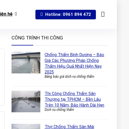
iên hệ
Hotline: 0961 894 472
CÔNG TRÌNH THI CÔNG
Chống Thấm Bình Dương – Báo
Giá Các Phương Pháp Chống
Thấm Hiệu Quả Nhất Hiện Nay
2025
Bảng báo giá dịch vụ chống thấm
Thi Công Chống Thấm Sân
Thượng tại TPHCM – Bền Lâu
Trên 10 Năm, Bảo Hành Dài Hạn
Dịch vụ chống thấm
Thợ Chống Thấm Sàn Mái