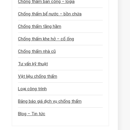
Chống thấm ban công – logia
Chống thấm bể nước – bồn chứa
Chống thấm tầng hầm
Chống thấm khe hở – cổ ống
Chống thấm nhà cũ
Tư vấn kỹ thuật
Vật liệu chống thấm
Loại công trình
Bảng báo giá dịch vụ chống thấm
Blog – Tin tức