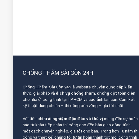
CHỐNG THẤM SÀI GÒN 24H
Chống Thấm Sài Gòn 24h
là website chuyên cung cấp kiến
thức, giải pháp và
dịch vụ chống thấm
,
chống dột
toàn diện
cho nhà ở, công trình tại TP.HCM và các tỉnh lân cận. Cam kết
kỹ thuật đúng chuẩn – thi công bền vững – giá tốt nhất.
Với tiêu chí
trải nghiệm độc đáo và thú vị
mang đến sự hoàn
hảo từ khâu tiếp nhận thi công cho đến bàn giao công trình
một cách chuyên nghiệp, giá tốt cho bạn. Trong hơn 10 năm thi
công và thiết kế, chúng tôi tự tin hoàn thành tốt mọi công trình