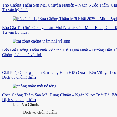
Thợ Chống Thấm Sàn Mái Chuyên Nghiệp – Ngăn Nước Thấm, Gi
Tư vấn kỹ thuật
Báo Giá Thợ Sửa Chống Thấm Mới Nhất 2025 – Minh Bạch, Chi Tiế
Tư vấn kỹ thuật
Báo Giá Chống Thấm Nhà Vệ Sinh Hiệu Quả Nhất – Hướng Dẫn Từ
Chống thấm nhà vệ sinh
Giải Pháp Chống Thấm Sàn Tầng Hầm Hiệu Quả – Bền Vững Theo 
Dịch vụ chống thấm
Cách Chống Thấm Sàn Mái Đúng Chuẩn – Ngăn Nước Triệt Để, B
Dịch vụ chống thấm
Dịch Vụ Chính:
Dịch vụ chống thấm