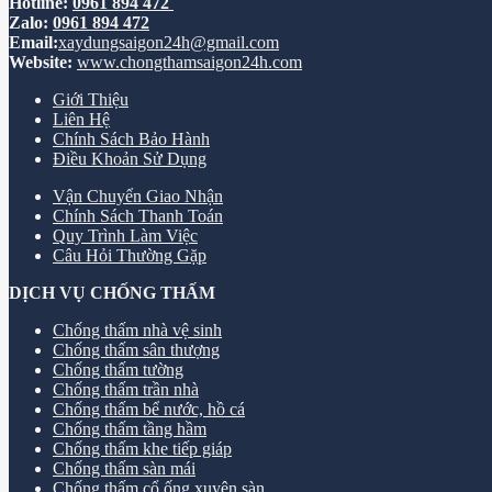
Hotline:
0961 894 472
Zalo:
0961 894 472
Email:
xaydungsaigon24h@gmail.com
Website:
www.chongthamsaigon24h.com
Giới Thiệu
Liên Hệ
Chính Sách Bảo Hành
Điều Khoản Sử Dụng
Vận Chuyển Giao Nhận
Chính Sách Thanh Toán
Quy Trình Làm Việc
Câu Hỏi Thường Gặp
DỊCH VỤ CHỐNG THẤM
Chống thấm nhà vệ sinh
Chống thấm sân thượng
Chống thấm tường
Chống thấm trần nhà
Chống thấm bể nước, hồ cá
Chống thấm tầng hầm
Chống thấm khe tiếp giáp
Chống thấm sàn mái
Chống thấm cổ ống xuyên sàn