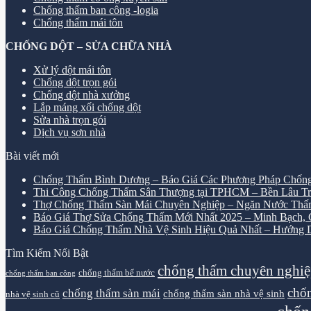
Chống thấm ban công -logia
Chống thấm mái tôn
CHỐNG DỘT – SỬA CHỮA NHÀ
Xử lý dột mái tôn
Chống dột trọn gói
Chống dột nhà xưởng
Lắp máng xối chống dột
Sửa nhà trọn gói
Dịch vụ sơn nhà
Bài viết mới
Chống Thấm Bình Dương – Báo Giá Các Phương Pháp Chống
Thi Công Chống Thấm Sân Thượng tại TPHCM – Bền Lâu Tr
Thợ Chống Thấm Sàn Mái Chuyên Nghiệp – Ngăn Nước Thấ
Báo Giá Thợ Sửa Chống Thấm Mới Nhất 2025 – Minh Bạch, Ch
Báo Giá Chống Thấm Nhà Vệ Sinh Hiệu Quả Nhất – Hướng D
Tìm Kiếm Nổi Bật
chống thấm chuyên nghi
chống thấm bể nước
chống thấm ban công
chốn
chống thấm sàn mái
chống thấm sàn nhà vệ sinh
nhà vệ sinh cũ