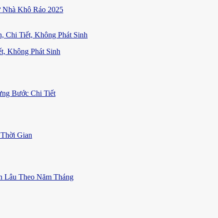
ữ Nhà Khô Ráo 2025
t, Không Phát Sinh
ng Bước Chi Tiết
Thời Gian
ền Lâu Theo Năm Tháng