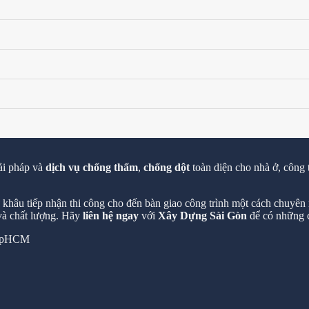
ải pháp và
dịch vụ chống thấm
,
chống dột
toàn diện cho nhà ở, công 
hâu tiếp nhận thi công cho đến bàn giao công trình một cách chuyên n
 và chất lượng. Hãy
liên hệ ngay
với
Xây Dựng Sài Gòn
để có những c
 TpHCM