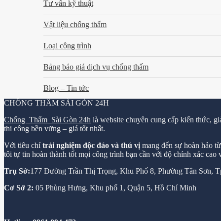
Tư vấn kỹ thuật
Vật liệu chống thấm
Loại công trình
Bảng báo giá dịch vụ chống thấm
Blog – Tin tức
CHỐNG THẤM SÀI GÒN 24H
Chống Thấm Sài Gòn 24h
là website chuyên cung cấp kiến thức, gi
thi công bền vững – giá tốt nhất.
Với tiêu chí
trải nghiệm độc đáo và thú vị
mang đến sự hoàn hảo từ k
tôi tự tin hoàn thành tốt mọi công trình bạn cần với độ chính xác cao
Trụ Sở:
177 Đường Trần Thị Trọng, Khu Phố 8, Phường Tân Sơn,
Cơ Sở 2:
05 Phùng Hưng, Khu phố 1, Quận 5, Hồ Chí Minh