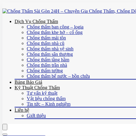
Dịch Vụ Chống Thấm
Chống thấm ban công – logia
Chống thấm khe hở – cổ ống
Chống thấm mái tôn
Chống thấm nhà cũ
Chống thấm nhà vệ sinh
Chống thấm sân thượng
Chống thấm tầng hầm
Chống thấm trần nhà
Chống thấm tường
Chống thấm bể nước – bồn chứa
Bảng Báo Giá
Kỹ Thuật Chống Thấm
Tư vấn kỹ thuật
Vật liệu chống thấm
Tin tức – Kinh nghiệm
Liên hệ
Giới thiệu