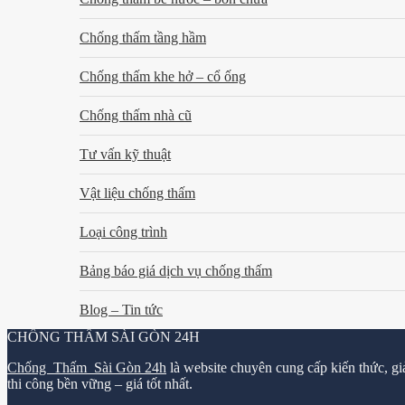
Chống thấm tầng hầm
Chống thấm khe hở – cổ ống
Chống thấm nhà cũ
Tư vấn kỹ thuật
Vật liệu chống thấm
Loại công trình
Bảng báo giá dịch vụ chống thấm
Blog – Tin tức
CHỐNG THẤM SÀI GÒN 24H
Chống Thấm Sài Gòn 24h
là website chuyên cung cấp kiến thức, gi
thi công bền vững – giá tốt nhất.