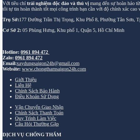
Với tiêu chí
trải nghiệm độc đáo và thú vị
mang đến sự hoàn hảo từ k
tôi tự tin hoàn thành tốt mọi công trình bạn cần với độ chính xác cao
Trụ Sở:
177 Đường Trần Thị Trọng, Khu Phố 8, Phường Tân Sơn,
Cơ Sở 2:
05 Phùng Hưng, Khu phố 1, Quận 5, Hồ Chí Minh
Hotline:
0961 894 472
Zalo:
0961 894 472
Email:
xaydungsaigon24h@gmail.com
Website:
www.chongthamsaigon24h.com
Giới Thiệu
Liên Hệ
Chính Sách Bảo Hành
Điều Khoản Sử Dụng
Vận Chuyển Giao Nhận
Chính Sách Thanh Toán
Quy Trình Làm Việc
Câu Hỏi Thường Gặp
DỊCH VỤ CHỐNG THẤM