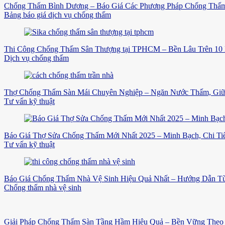
Chống Thấm Bình Dương – Báo Giá Các Phương Pháp Chống Thấm
Bảng báo giá dịch vụ chống thấm
Thi Công Chống Thấm Sân Thượng tại TPHCM – Bền Lâu Trên 10
Dịch vụ chống thấm
Thợ Chống Thấm Sàn Mái Chuyên Nghiệp – Ngăn Nước Thấm, Gi
Tư vấn kỹ thuật
Báo Giá Thợ Sửa Chống Thấm Mới Nhất 2025 – Minh Bạch, Chi Tiế
Tư vấn kỹ thuật
Báo Giá Chống Thấm Nhà Vệ Sinh Hiệu Quả Nhất – Hướng Dẫn Từ
Chống thấm nhà vệ sinh
Giải Pháp Chống Thấm Sàn Tầng Hầm Hiệu Quả – Bền Vững Theo 