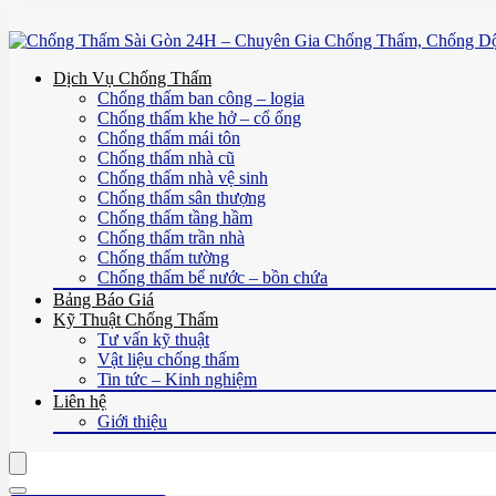
Dịch Vụ Chống Thấm
Chống thấm ban công – logia
Chống thấm khe hở – cổ ống
Chống thấm mái tôn
Chống thấm nhà cũ
Chống thấm nhà vệ sinh
Chống thấm sân thượng
Chống thấm tầng hầm
Chống thấm trần nhà
Chống thấm tường
Chống thấm bể nước – bồn chứa
Bảng Báo Giá
Kỹ Thuật Chống Thấm
Tư vấn kỹ thuật
Vật liệu chống thấm
Tin tức – Kinh nghiệm
Liên hệ
Giới thiệu