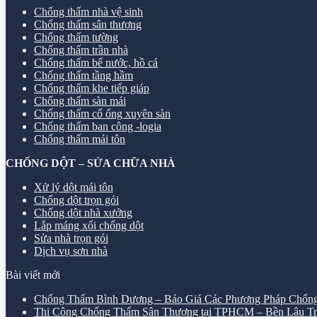
Chống thấm nhà vệ sinh
Chống thấm sân thượng
Chống thấm tường
Chống thấm trần nhà
Chống thấm bể nước, hồ cá
Chống thấm tầng hầm
Chống thấm khe tiếp giáp
Chống thấm sàn mái
Chống thấm cổ ống xuyên sàn
Chống thấm ban công -logia
Chống thấm mái tôn
CHỐNG DỘT – SỬA CHỮA NHÀ
Xử lý dột mái tôn
Chống dột trọn gói
Chống dột nhà xưởng
Lắp máng xối chống dột
Sửa nhà trọn gói
Dịch vụ sơn nhà
Bài viết mới
Chống Thấm Bình Dương – Báo Giá Các Phương Pháp Chống
Thi Công Chống Thấm Sân Thượng tại TPHCM – Bền Lâu Tr