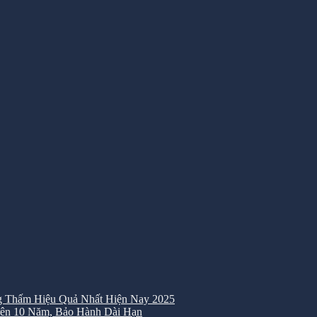
 Thấm Hiệu Quả Nhất Hiện Nay 2025
ên 10 Năm, Bảo Hành Dài Hạn