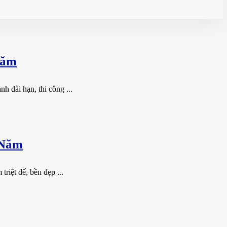
Năm
 dài hạn, thi công ...
 Năm
riệt để, bền đẹp ...