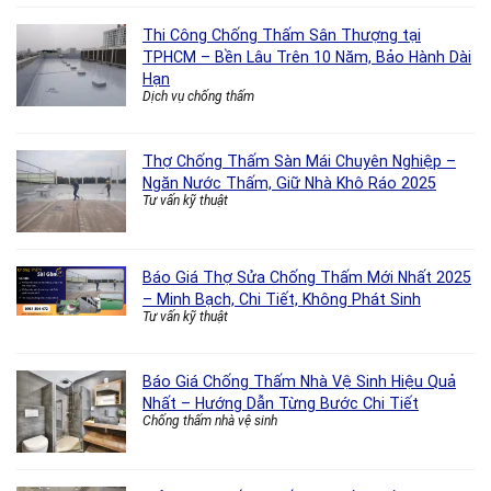
Thi Công Chống Thấm Sân Thượng tại
TPHCM – Bền Lâu Trên 10 Năm, Bảo Hành Dài
Hạn
Dịch vụ chống thấm
Thợ Chống Thấm Sàn Mái Chuyên Nghiệp –
Ngăn Nước Thấm, Giữ Nhà Khô Ráo 2025
Tư vấn kỹ thuật
Báo Giá Thợ Sửa Chống Thấm Mới Nhất 2025
– Minh Bạch, Chi Tiết, Không Phát Sinh
Tư vấn kỹ thuật
Báo Giá Chống Thấm Nhà Vệ Sinh Hiệu Quả
Nhất – Hướng Dẫn Từng Bước Chi Tiết
Chống thấm nhà vệ sinh