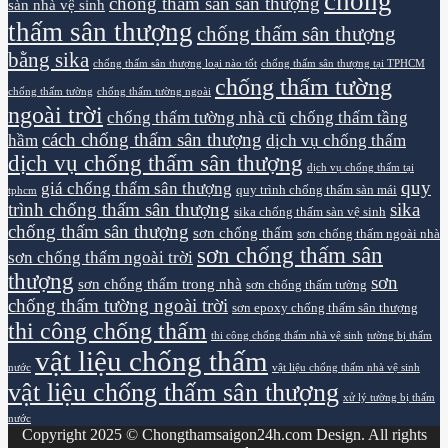
chống
chống thấm sàn sân thượng
sàn nhà vệ sinh
thấm sân thượng
chống thấm sân thượng
bằng sika
chống thấm sân thượng loại nào tốt
chống thấm sân thượng tại TPHCM
chống thấm tường
chống thấm tường
chống thấm tường ngoài
ngoài trời
chống thấm tường nhà cũ
chống thấm tầng
cách chống thấm sân thượng
hầm
dịch vụ chống thấm
dịch vụ chống thấm sân thượng
dịch vụ chống thấm tại
quy
giá chống thấm sân thượng
quy trình chống thấm sàn mái
tphcm
trình chống thấm sân thượng
sika
sika chống thấm sàn vệ sinh
chống thấm sân thượng
sơn chống thấm
sơn chống thấm ngoài nhà
sơn chống thấm sân
sơn chống thấm ngoài trời
thượng
sơn
sơn chống thấm trong nhà
sơn chống thấm tường
chống thấm tường ngoài trời
sơn epoxy chống thấm sân thượng
thi công chống thấm
thi công chống thấm nhà vệ sinh
tường bị thấm
vật liệu chống thấm
nước
vật liệu chống thấm nhà vệ sinh
vật liệu chống thấm sân thượng
xử lý tường bị thấm
nước
Copyright 2025 © Chongthamsaigon24h.com Design. All rights