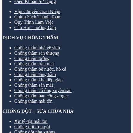
Điều Khoản Sử Dụng
Vận Chuyển Giao Nhận
Chính Sách Thanh Toán
Quy Trình Làm Việc
Câu Hỏi Thường Gặp
DỊCH VỤ CHỐNG THẤM
Chống thấm nhà vệ sinh
Chống thấm sân thượng
Chống thấm tường
Chống thấm trần nhà
Chống thấm bể nước, hồ cá
Chống thấm tầng hầm
Chống thấm khe tiếp giáp
Chống thấm sàn mái
Chống thấm cổ ống xuyên sàn
Chống thấm ban công -logia
Chống thấm mái tôn
CHỐNG DỘT – SỬA CHỮA NHÀ
Xử lý dột mái tôn
Chống dột trọn gói
Chống dột nhà xưởng