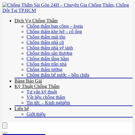
Dịch Vụ Chống Thấm
Chống thấm ban công – logia
Chống thấm khe hở – cổ ống
Chống thấm mái tôn
Chống thấm nhà cũ
Chống thấm nhà vệ sinh
Chống thấm sân thượng
Chống thấm tầng hầm
Chống thấm trần nhà
Chống thấm tường
Chống thấm bể nước – bồn chứa
Bảng Báo Giá
Kỹ Thuật Chống Thấm
Tư vấn kỹ thuật
Vật liệu chống thấm
Tin tức – Kinh nghiệm
Liên hệ
Giới thiệu