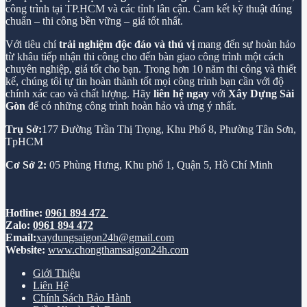
công trình tại TP.HCM và các tỉnh lân cận. Cam kết kỹ thuật đúng
chuẩn – thi công bền vững – giá tốt nhất.
Với tiêu chí
trải nghiệm độc đáo và thú vị
mang đến sự hoàn hảo
từ khâu tiếp nhận thi công cho đến bàn giao công trình một cách
chuyên nghiệp, giá tốt cho bạn. Trong hơn 10 năm thi công và thiết
kế, chúng tôi tự tin hoàn thành tốt mọi công trình bạn cần với độ
chính xác cao và chất lượng. Hãy
liên hệ ngay
với
Xây Dựng Sài
Gòn
để có những công trình hoàn hảo và ưng ý nhất.
Trụ Sở:
177 Đường Trần Thị Trọng, Khu Phố 8, Phường Tân Sơn,
TpHCM
Cơ Sở 2:
05 Phùng Hưng, Khu phố 1, Quận 5, Hồ Chí Minh
Hotline:
0961 894 472
Zalo:
0961 894 472
Email:
xaydungsaigon24h@gmail.com
Website:
www.chongthamsaigon24h.com
Giới Thiệu
Liên Hệ
Chính Sách Bảo Hành