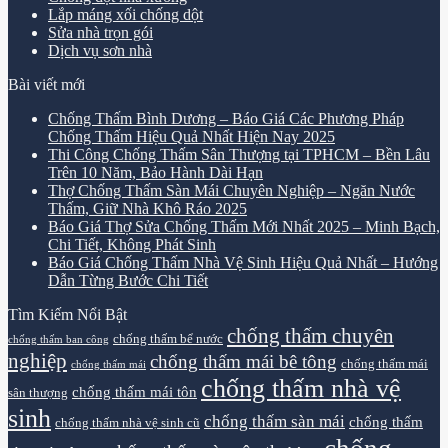
Lắp máng xối chống dột
Sửa nhà trọn gói
Dịch vụ sơn nhà
Bài viết mới
Chống Thấm Bình Dương – Báo Giá Các Phương Pháp
Chống Thấm Hiệu Quả Nhất Hiện Nay 2025
Thi Công Chống Thấm Sân Thượng tại TPHCM – Bền Lâu
Trên 10 Năm, Bảo Hành Dài Hạn
Thợ Chống Thấm Sàn Mái Chuyên Nghiệp – Ngăn Nước
Thấm, Giữ Nhà Khô Ráo 2025
Báo Giá Thợ Sửa Chống Thấm Mới Nhất 2025 – Minh Bạch,
Chi Tiết, Không Phát Sinh
Báo Giá Chống Thấm Nhà Vệ Sinh Hiệu Quả Nhất – Hướng
Dẫn Từng Bước Chi Tiết
Tìm Kiếm Nổi Bật
chống thấm chuyên
chống thấm bể nước
chống thấm ban công
nghiệp
chống thấm mái bê tông
chống thấm mái
chống thấm mái
chống thấm nhà vệ
chống thấm mái tôn
sân thượng
sinh
chống thấm sàn mái
chống thấm
chống thấm nhà vệ sinh cũ