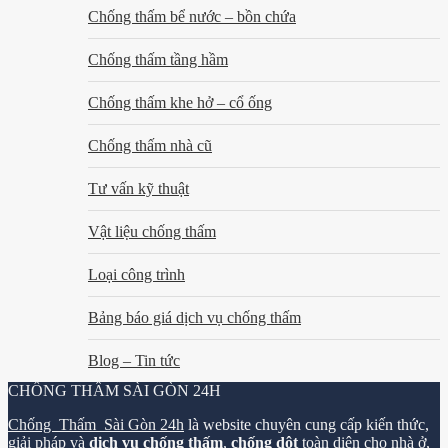
Chống thấm bể nước – bồn chứa
Chống thấm tầng hầm
Chống thấm khe hở – cổ ống
Chống thấm nhà cũ
Tư vấn kỹ thuật
Vật liệu chống thấm
Loại công trình
Bảng báo giá dịch vụ chống thấm
Blog – Tin tức
CHỐNG THẤM SÀI GÒN 24H
Chống Thấm Sài Gòn 24h
là website chuyên cung cấp kiến thức,
giải pháp và
dịch vụ chống thấm
,
chống dột
toàn diện cho nhà ở,