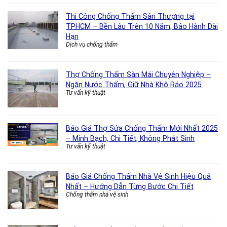
Thi Công Chống Thấm Sân Thượng tại
TPHCM – Bền Lâu Trên 10 Năm, Bảo Hành Dài
Hạn
Dịch vụ chống thấm
Thợ Chống Thấm Sàn Mái Chuyên Nghiệp –
Ngăn Nước Thấm, Giữ Nhà Khô Ráo 2025
Tư vấn kỹ thuật
Báo Giá Thợ Sửa Chống Thấm Mới Nhất 2025
– Minh Bạch, Chi Tiết, Không Phát Sinh
Tư vấn kỹ thuật
Báo Giá Chống Thấm Nhà Vệ Sinh Hiệu Quả
Nhất – Hướng Dẫn Từng Bước Chi Tiết
Chống thấm nhà vệ sinh