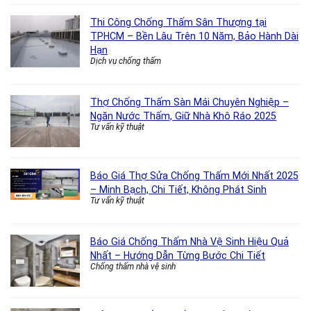
Thi Công Chống Thấm Sân Thượng tại
TPHCM – Bền Lâu Trên 10 Năm, Bảo Hành Dài
Hạn
Dịch vụ chống thấm
Thợ Chống Thấm Sàn Mái Chuyên Nghiệp –
Ngăn Nước Thấm, Giữ Nhà Khô Ráo 2025
Tư vấn kỹ thuật
Báo Giá Thợ Sửa Chống Thấm Mới Nhất 2025
– Minh Bạch, Chi Tiết, Không Phát Sinh
Tư vấn kỹ thuật
Báo Giá Chống Thấm Nhà Vệ Sinh Hiệu Quả
Nhất – Hướng Dẫn Từng Bước Chi Tiết
Chống thấm nhà vệ sinh