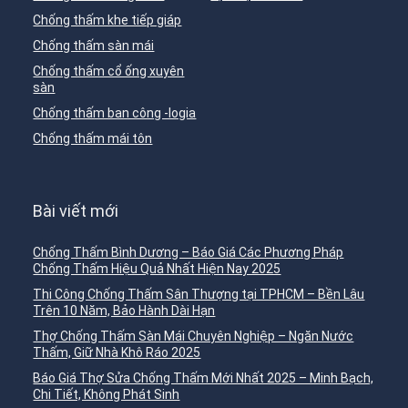
Chống thấm khe tiếp giáp
Chống thấm sàn mái
Chống thấm cổ ống xuyên
sàn
Chống thấm ban công -logia
Chống thấm mái tôn
Bài viết mới
Chống Thấm Bình Dương – Báo Giá Các Phương Pháp
Chống Thấm Hiệu Quả Nhất Hiện Nay 2025
Thi Công Chống Thấm Sân Thượng tại TPHCM – Bền Lâu
Trên 10 Năm, Bảo Hành Dài Hạn
Thợ Chống Thấm Sàn Mái Chuyên Nghiệp – Ngăn Nước
Thấm, Giữ Nhà Khô Ráo 2025
Báo Giá Thợ Sửa Chống Thấm Mới Nhất 2025 – Minh Bạch,
Chi Tiết, Không Phát Sinh