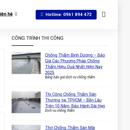
iên hệ
Hotline: 0961 894 472
CÔNG TRÌNH THI CÔNG
Chống Thấm Bình Dương – Báo
Giá Các Phương Pháp Chống
Thấm Hiệu Quả Nhất Hiện Nay
2025
Bảng báo giá dịch vụ chống thấm
Thi Công Chống Thấm Sân
Thượng tại TPHCM – Bền Lâu
Trên 10 Năm, Bảo Hành Dài Hạn
Dịch vụ chống thấm
Thợ Chống Thấm Sàn Mái