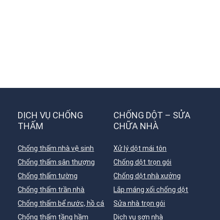
DỊCH VỤ CHỐNG
CHỐNG DỘT – SỬA
THẤM
CHỮA NHÀ
Chống thấm nhà vệ sinh
Xử lý dột mái tôn
Chống thấm sân thượng
Chống dột trọn gói
Chống thấm tường
Chống dột nhà xưởng
Chống thấm trần nhà
Lắp máng xối chống dột
Chống thấm bể nước, hồ cá
Sửa nhà trọn gói
Chống thấm tầng hầm
Dịch vụ sơn nhà