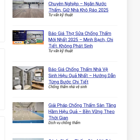
Chuyên Nghiệp – Ngăn Nước
Thấm, Giữ Nhà Khô Ráo 2025
Tư vấn kỹ thuật
Báo Giá Thợ Sửa Chống Thấm
Mới Nhất 2025 – Minh Bạch, Chi
Tiết, Không Phát Sinh
Tư vấn kỹ thuật
Báo Giá Chống Thấm Nhà Vệ
Sinh Hiệu Quả Nhất – Hướng Dẫn
Từng Bước Chi Tiết
Chống thấm nhà vệ sinh
Giải Pháp Chống Thấm Sàn Tầng
Hầm Hiệu Quả – Bền Vững Theo
Thời Gian
Dịch vụ chống thấm