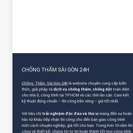
CHỐNG THẤM SÀI GÒN 24H
Chống Thấm Sài Gòn 24h
là website chuyên cung cấp kiến
thức, giải pháp và
dịch vụ chống thấm
,
chống dột
toàn diện
cho nhà ở, công trình tại TP.HCM và các tỉnh lân cận. Cam kết
kỹ thuật đúng chuẩn – thi công bền vững – giá tốt nhất.
Với tiêu chí
trải nghiệm độc đáo và thú vị
mang đến sự hoàn
hảo từ khâu tiếp nhận thi công cho đến bàn giao công trình
một cách chuyên nghiệp, giá tốt cho bạn. Trong hơn 10 năm thi
công và thiết kế, chúng tôi tự tin hoàn thành tốt mọi công trình