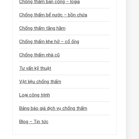
Chống thấm ban công – logia
Chống thấm bể nước – bồn chứa
Chống thấm tầng hầm
Chống thấm khe hở – cổ ống
Chống thấm nhà cũ
Tư vấn kỹ thuật
Vật liệu chống thấm
Loại công trình
Bảng báo giá dịch vụ chống thấm
Blog – Tin tức